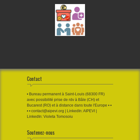
Contact
• Bureau permanent à Saint-Louis (68300 FR)
avec possibilité prise de rdv à Bâle (CH) et
Bucarest (RO) et à distance dans toute l'Europe • •
• • contact@aipevi.org | LinkedIn: AIPEVI |
LinkedIn: Violeta Tomosoiu
Soutenez-nous